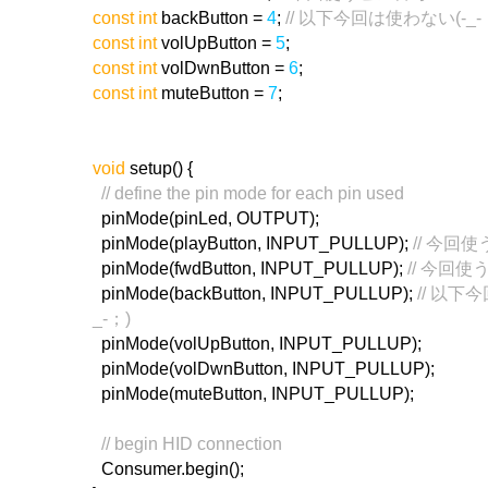
const int
backButton =
4
;
// 以下今回は使わない(-_-
const int
volUpButton =
5
;
const int
volDwnButton =
6
;
const int
muteButton =
7
;
void
setup() {
// define the pin mode for each pin used
pinMode(pinLed, OUTPUT);
pinMode(playButton, INPUT_PULLUP);
// 今回
pinMode(fwdButton, INPUT_PULLUP);
// 今回
pinMode(backButton, INPUT_PULLUP);
// 以下
_-；)
pinMode(volUpButton, INPUT_PULLUP);
pinMode(volDwnButton, INPUT_PULLUP);
pinMode(muteButton, INPUT_PULLUP);
// begin HID connection
Consumer.begin();