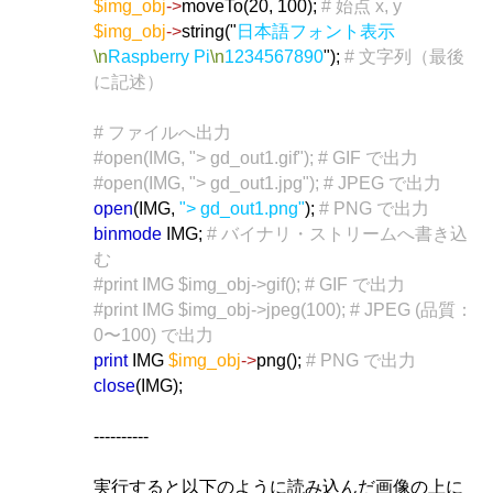
$img_obj
->
moveTo(20, 100);
# 始点 x, y
$img_obj
->
string("
日本語フォント表示
\n
Raspberry Pi
\n
1234567890
");
# 文字列（最後
に記述）
# ファイルへ出力
#open(IMG, "> gd_out1.gif"); # GIF で出力
#open(IMG, "> gd_out1.jpg"); # JPEG で出力
open
(IMG,
"> gd_out1.png"
);
# PNG で出力
binmode
IMG;
# バイナリ・ストリームへ書き込
む
#print IMG $img_obj->gif(); # GIF で出力
#print IMG $img_obj->jpeg(100); # JPEG (品質：
0〜100) で出力
print
IMG
$img_obj
->
png();
# PNG で出力
close
(IMG);
----------
実行すると以下のように読み込んだ画像の上に