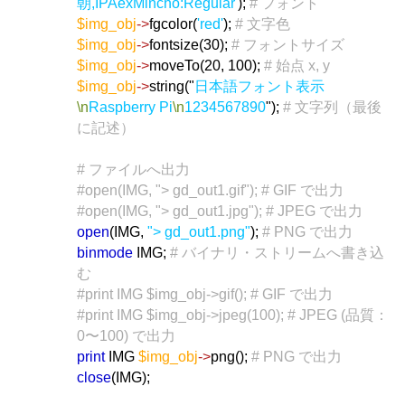
朝,IPAexMincho:Regular'
);
# フォント
$img_obj
->
fgcolor(
'red'
);
# 文字色
$img_obj
->
fontsize(30);
# フォントサイズ
$img_obj
->
moveTo(20, 100);
# 始点 x, y
$img_obj
->
string("
日本語フォント表示
\n
Raspberry Pi
\n
1234567890
");
# 文字列（最後
に記述）
# ファイルへ出力
#open(IMG, "> gd_out1.gif"); # GIF で出力
#open(IMG, "> gd_out1.jpg"); # JPEG で出力
open
(IMG,
"> gd_out1.png"
);
# PNG で出力
binmode
IMG;
# バイナリ・ストリームへ書き込
む
#print IMG $img_obj->gif(); # GIF で出力
#print IMG $img_obj->jpeg(100); # JPEG (品質：
0〜100) で出力
print
IMG
$img_obj
->
png();
# PNG で出力
close
(IMG);