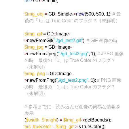
use
GD
::
Simple;
$img_obj
=
GD
::
Simple
->
new
(500, 500, 1);
# 最
後の「1」は True Color のフラグ？（未解明）
$img_gif
=
GD
::
Image
-
>
newFromGif(
"./gd_test2.gif"
);
# GIF 画像の時
$img_jpg
=
GD
::
Image
-
>
newFromJpeg(
"./gd_test2.jpg"
, 1);
# JPEG 画像
の時 最後の「1」は True Color のフラグ？
（未解明）
$img_png
=
GD
::
Image
-
>
newFromPng(
"./gd_test2.png"
, 1);
# PNG 画像
の時 最後の「1」は True Color のフラグ？
（未解明）
# 参考までに…読み込んだ画像の簡易な情報を
表示
(
$width
,
$height
)
=
$img_gif
->
getBounds();
$is_truecolor
=
$img_gif
->
isTrueColor();