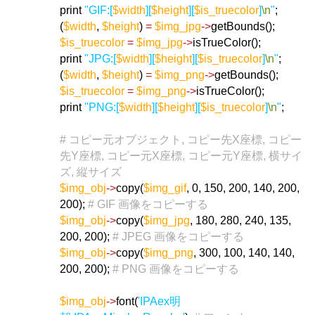
print
"GIF:[
$width
][
$height
][
$is_truecolor
]
\n
"
;
(
$width
,
$height
)
=
$img_jpg
->
getBounds();
$is_truecolor
=
$img_jpg
->
isTrueColor();
print
"JPG:[
$width
][
$height
][
$is_truecolor
]
\n
"
;
(
$width
,
$height
)
=
$img_png
->
getBounds();
$is_truecolor
=
$img_png
->
isTrueColor();
print
"PNG:[
$width
][
$height
][
$is_truecolor
]
\n
"
;
# コピー元オブジェクト, コピー先X座標, コピー
先Y座標, コピー元X座標, コピー元Y座標, 横サイ
ズ, 縦サイズ
$img_obj
->
copy(
$img_gif
, 0, 150, 200, 140, 200,
200);
# GIF 画像をコピーする
$img_obj
->
copy(
$img_jpg
, 180, 280, 240, 135,
200, 200);
# JPEG 画像をコピーする
$img_obj
->
copy(
$img_png
, 300, 100, 140, 140,
200, 200);
# PNG 画像をコピーする
$img_obj
->
font(
'IPAex明