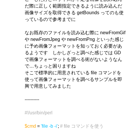
だ際に正しく範囲指定できるように読み込んだ
画像サイズを取得できる getBounds ってのも使
っているので参考までに
なお既存のファイルを読み込む際に newFromGif
や newFromJpeg や newFromPng といった感じ
に予め画像フォーマットを知っておく必要があ
るようです しかしざっと調べた感じでは GD
で画像フォーマットを調べる術がないようなん
で…ちょっと困りますね
そこで標準的に用意されている file コマンドを
使って画像フォーマットを調べるサンプルを即
興で用意してみました
----------
#!/usr/bin/perl
$cmd
=
'file -b -i'
;
# file コマンドを使う