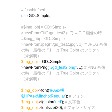
#!/usr/bin/perl
use
GD
::
Simple;
#$img_obj = GD::Simple-
>newFromGif("./gd_test2.gif"); # GIF 画像の時
#$img_obj = GD::Simple-
>newFromJpeg("./gd_test2.jpg", 1); # JPEG 画像
の時 最後の「1」は True Color のフラグ？
（未解明）
$img_obj
=
GD
::
Simple
-
>
newFromPng(
"./gd_test2.png"
, 1);
# PNG 画像
の時 最後の「1」は True Color のフラグ？
（未解明）
$img_obj
->
font(
'IPAex明
朝,IPAexMincho:Regular'
);
# フォント
$img_obj
->
fgcolor(
'red'
);
# 文字色
$img_obj
->
fontsize(30);
# フォントサイズ