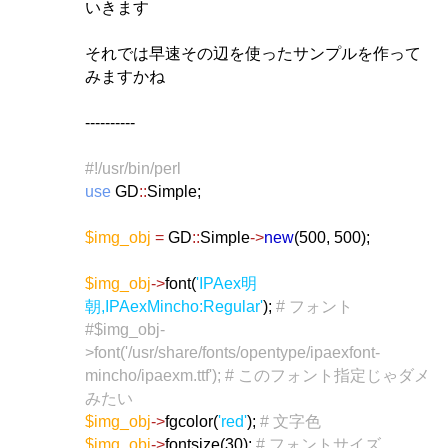
いきます
それでは早速その辺を使ったサンプルを作って
みますかね
----------
#!/usr/bin/perl
use
GD
::
Simple;
$img_obj
=
GD
::
Simple
->
new
(500, 500);
$img_obj
->
font(
'IPAex明
朝,IPAexMincho:Regular'
);
# フォント
#$img_obj-
>font('/usr/share/fonts/opentype/ipaexfont-
mincho/ipaexm.ttf'); # このフォント指定じゃダメ
みたい
$img_obj
->
fgcolor(
'red'
);
# 文字色
$img_obj
->
fontsize(30);
# フォントサイズ