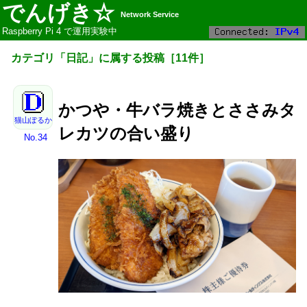
でんげき☆
Network Service
Raspberry Pi 4 で運用実験中
カテゴリ「
日記
」に属する投稿
［
11
件］
かつや・牛バラ焼きとささみタ
猫山ぽるか
レカツの合い盛り
No.34