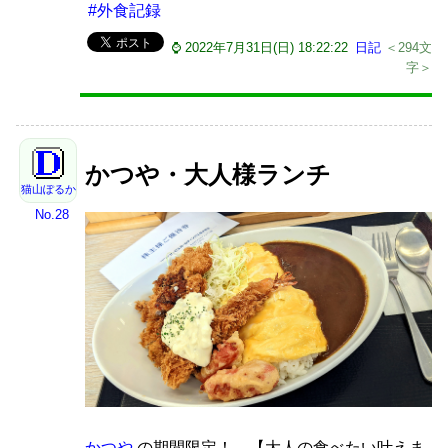
#外食記録
⌚ 2022年7月31日(日) 18:22:22
日記
＜294文
字＞
かつや・大人様ランチ
猫山ぽるか
No.28
かつや
の期間限定！ 【大人の食べたい叶えま