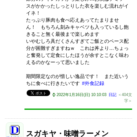
スがかかったしっとりした衣を楽しむ流れがイ
イネ！
たっぷり豚肉も食べ応えあってたまりませ
ん！ もちろん刻みキャベツも入っているし飽
きること無く最後まで楽しめます
いやむしろ具だくさんすぎてご飯とのペース配
分が困難すぎますねｗ これは丼より…ちょっ
と奮発して定食にしたほうが余すとこなく味わ
えるのかなーって思いました
期間限定なのが惜しい逸品です！ また近いう
ちに食べに行きたいです
#外食記録
⌚ 2022年1月16日(日) 10:10:03
日記
＜404文
字＞
スガキヤ・味噌ラーメン