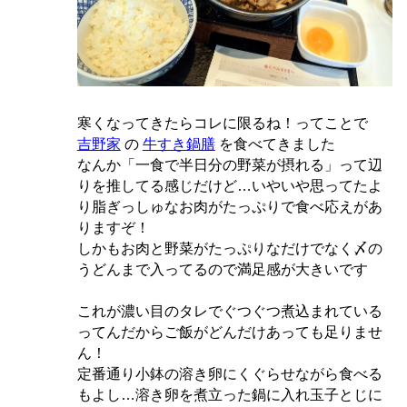
寒くなってきたらコレに限るね！ってことで
吉野家
の
牛すき鍋膳
を食べてきました
なんか「一食で半日分の野菜が摂れる」って辺
りを推してる感じだけど…いやいや思ってたよ
り脂ぎっしゅなお肉がたっぷりで食べ応えがあ
りますぞ！
しかもお肉と野菜がたっぷりなだけでなく〆の
うどんまで入ってるので満足感が大きいです
これが濃い目のタレでぐつぐつ煮込まれている
ってんだからご飯がどんだけあっても足りませ
ん！
定番通り小鉢の溶き卵にくぐらせながら食べる
もよし…溶き卵を煮立った鍋に入れ玉子とじに