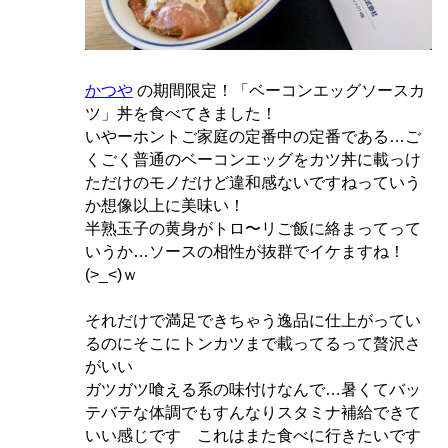
かつや
の期間限定！「ベーコンエッグソースカ
ツ」丼を食べてきました！
いやーホントご家庭の定番中の定番である…ご
くごく普通のベーコンエッグをカツ丼に載っけ
ただけのモノだけど違和感ないですねっていう
か想像以上に美味い！
半熟玉子の黄身がトロ〜リご飯に絡まってって
いうか…ソースの相性が抜群でイケますね！
(>_<)ｗ
それだけで満足できちゃう逸品に仕上がってい
るのにそこにトンカツまで載ってるって贅沢さ
がいい
ガツガツ喰える系の味付けなんで…暑くてバッ
テバテな体調でもすんなりスタミナ補給できて
いい感じです これはまた食べに行きたいです