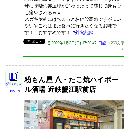
球に味噌の赤血球が加わったって感じで身も心
も癒やされるｗｗ
スガキヤ的にはちょっとお値段高めですが…い
やいやこれはまた食べに行きたくなるお味で
す！ おすすめです！
#外食記録
⌚ 2022年1月2日(日) 17:50:47
日記
＜260文字
＞
粉もん屋 八・たこ焼ハイボー
猫山ぽるか
ル酒場 近鉄蟹江駅前店
No.14