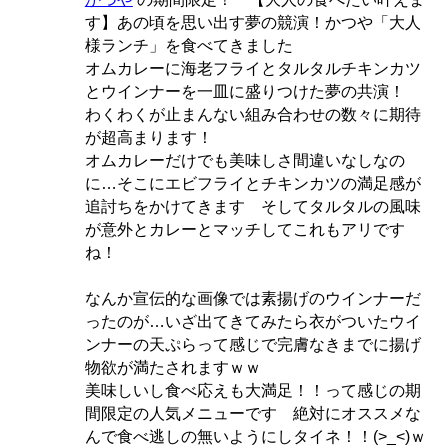
す】あの頃を思い出す夢の競演！かつや「大人
様ランチ」を食べてきました
オムカレーに海老フライとタルタルチキンカツ
とウインナーを一皿に盛りつけた夢の共演！
わくわくが止まんない組み合わせの数々に期待
が超高まります！
オムカレーだけでも美味しさ間違いなしなの
に…そこにエビフライとチキンカツの満足感が
追討ちをかけてきます そしてタルタルの風味
が意外とカレーとマッチしてこれもアリです
ね！
なんか宣伝的な画像では素揚げのウインナーだ
ったのが…いざ出てきてみたら衣がついたウイ
ンナーの天ぷらって感じで完膚なきまでに揚げ
物欲が満たされますｗｗ
美味しいし食べ応えも大満足！！って感じの期
間限定の人気メニューです 絶対にオススメな
んで食べ逃しの無いようにしタイネ！！(>_<)ｗ