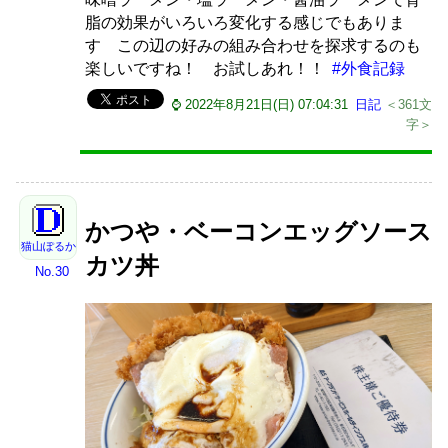
脂の効果がいろいろ変化する感じでもありま
す この辺の好みの組み合わせを探求するのも
楽しいですね！ お試しあれ！！
#外食記録
⌚ 2022年8月21日(日) 07:04:31
日記
＜361文
字＞
かつや・ベーコンエッグソース
猫山ぽるか
カツ丼
No.30