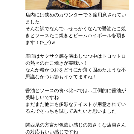
店内には狭めのカウンターで 3 席用意されてい
ました
そんな訳でなんで…せっかくなんで醤油たこ焼
きとソースたこ焼きとビームハイボールを頂き
ます！(>_<)ｗ
表面はサクサク感を演出しつつ中はトロットロ
の熱々のたこ焼きが美味い！
なんか粉かつおをどうにか薄く固めたような不
思議なかつお節もイケてますね！
醤油とソースの食べ比べでは…圧倒的に醤油が
美味しいですね
まだまだ他にも多彩なテイストが用意されてい
るんでそっちも試してみたいと思いました
関西系の方言が色濃い感じの気さくな店員さん
の対応もいい感じですね