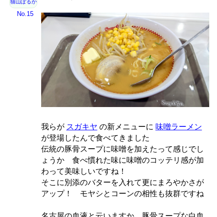
猫山ぽるか
No.15
我らが
スガキヤ
の新メニューに
味噌ラーメン
が登場したんで食べてきました
伝統の豚骨スープに味噌を加えたって感じでし
ょうか 食べ慣れた味に味噌のコッテリ感が加
わって美味しいですね！
そこに別添のバターを入れて更にまろやかさが
アップ！ モヤシとコーンの相性も抜群ですね
名古屋の血液と云いますか…豚骨スープな白血