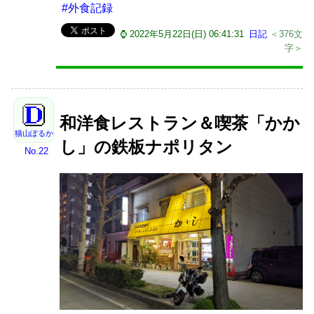
#外食記録
⌚ 2022年5月22日(日) 06:41:31
日記
＜376文
字＞
和洋食レストラン＆喫茶「かか
猫山ぽるか
し」の鉄板ナポリタン
No.22