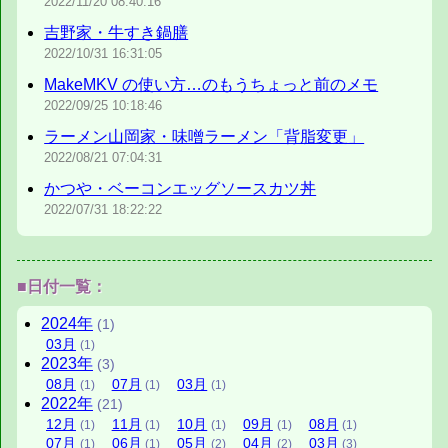
2022/11/20
08:40:16
吉野家・牛すき鍋膳
2022/10/31
16:31:05
MakeMKV の使い方…のもうちょっと前のメモ
2022/09/25
10:18:46
ラーメン山岡家・味噌ラーメン「背脂変更」
2022/08/21
07:04:31
かつや・ベーコンエッグソースカツ丼
2022/07/31
18:22:22
■日付一覧：
2024
年
(1)
03
月
(1)
2023
年
(3)
08
月
07
月
03
月
(1)
(1)
(1)
2022
年
(21)
12
月
11
月
10
月
09
月
08
月
(1)
(1)
(1)
(1)
(1)
07
月
06
月
05
月
04
月
03
月
(1)
(1)
(2)
(2)
(3)