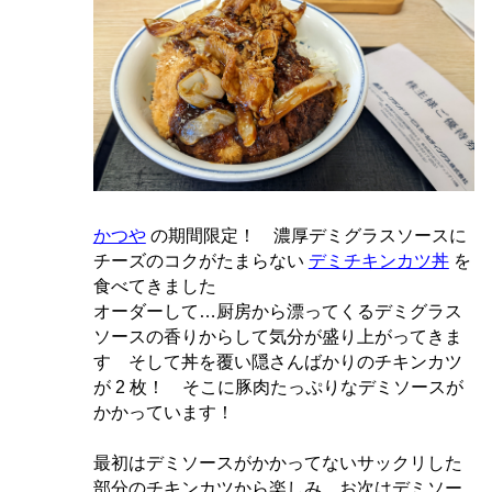
かつや
の期間限定！ 濃厚デミグラスソースに
チーズのコクがたまらない
デミチキンカツ丼
を
食べてきました
オーダーして…厨房から漂ってくるデミグラス
ソースの香りからして気分が盛り上がってきま
す そして丼を覆い隠さんばかりのチキンカツ
が 2 枚！ そこに豚肉たっぷりなデミソースが
かかっています！
最初はデミソースがかかってないサックリした
部分のチキンカツから楽しみ…お次はデミソー