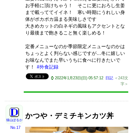
お手軽に頂けちゃう！ そこに更におろし生姜
まで載っててイイネ！ 寒い時期にうれしい身
体がポカポカ温まる美味しさです
大きめカットの白ネギの風味もアクセントとな
り最後まで飽きること無く楽しめる！
定番メニューなのか季節限定メニューなのかは
ちょっとよく判らない感じですが…冬に嬉しい
お味なんでまた早いうちに食べに行きたいで
す！
#外食記録
⌚ 2022年1月23日(日) 05:57:12
日記
＜243文
字＞
かつや・デミチキンカツ丼
猫山ぽるか
No.17