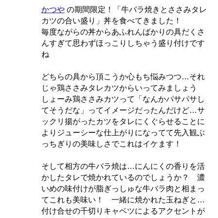
かつや
の期間限定！「牛バラ焼きとささみタレ
カツの合い盛り」丼を食べてきました！
毎度ながらの丼からあふれんばかりの具だくさ
んすぎて思わずほっこりしちゃう盛り付けです
ね
どちらの具から頂こうか心もち悩みつつ…それ
じゃ鶏ささみタレカツからいってみましょう
しょーみ鶏ささみカツって「なんかパサパサし
てそうだな」ってイメージだったんだけど…サ
ックリ揚がったカツをタレにくぐらせることに
よりジューシーな仕上がりになってて先入観ぶ
っちぎりの美味しさでこれはイケます！
そして相方の牛バラ焼は…にんにくの香りを活
かしたタレで焼かれているのでしょうか？ 濃
いめの味付けが脂ぎっしゅな牛バラ肉と相まっ
てこれも美味い！ 一緒に焼かれた玉ねぎと…
付け合せの千切りキャベツによるアクセントが