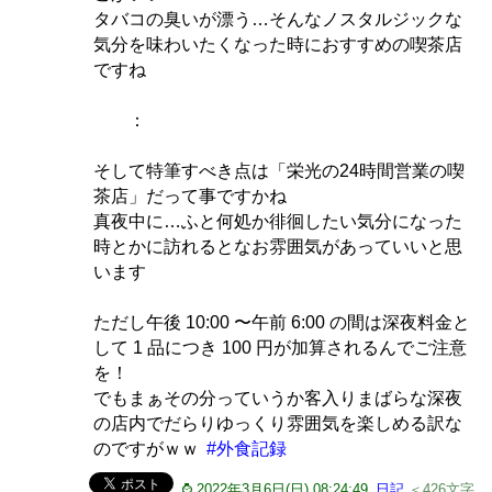
タバコの臭いが漂う…そんなノスタルジックな
気分を味わいたくなった時におすすめの喫茶店
ですね
：
そして特筆すべき点は「栄光の24時間営業の喫
茶店」だって事ですかね
真夜中に…ふと何処か徘徊したい気分になった
時とかに訪れるとなお雰囲気があっていいと思
います
ただし午後 10:00 〜午前 6:00 の間は深夜料金と
して 1 品につき 100 円が加算されるんでご注意
を！
でもまぁその分っていうか客入りまばらな深夜
の店内でだらりゆっくり雰囲気を楽しめる訳な
のですがｗｗ
#外食記録
⌚ 2022年3月6日(日) 08:24:49
日記
＜426文字