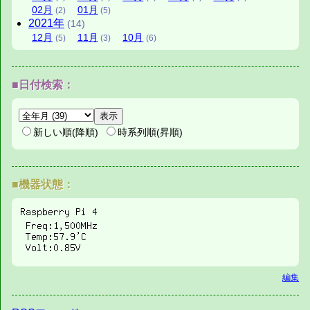
02
月
01
月
(2)
(5)
2021
年
(14)
12
月
11
月
10
月
(5)
(3)
(6)
■日付検索：
新しい順(降順)
時系列順(昇順)
■機器状態：
編集