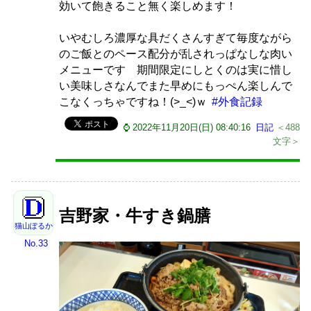
効いて飽きること無く楽しめます！
いやむしろ濃厚な具だくさんすぎて毎度ながら
のご飯とのペース配分が乱されっぱなしな肉い
メニューです 期間限定にしとくのは実に惜し
い美味しさなんでまた早めにもっぺん楽しんで
こなくっちゃですね！(>_<)ｗ
#外食記録
⌚ 2022年11月20日(日) 08:40:16
日記
＜488
文字＞
吉野家・牛すき鍋膳
猫山ぽるか
No.33