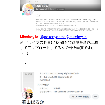
Misskey.io
:
@nekonyanma@misskey.io
※ ドライブの容量(？)の都合で画像を超絶圧縮
してアップロードしてるんで超低画質です(-
_-；)
：