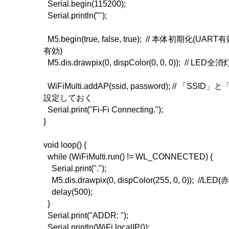
Serial.begin(115200);
Serial.println("");
M5.begin(true, false, true); // 本体初期化(UART
有効)
M5.dis.drawpix(0, dispColor(0, 0, 0)); // LED全
WiFiMulti.addAP(ssid, password); // 「S
設定しておく
Serial.print("Fi-Fi Connecting.");
}
void loop() {
while (WiFiMulti.run() != WL_CONNECTED) {
Serial.print(".");
M5.dis.drawpix(0, dispColor(255, 0, 0)); //LED(赤
delay(500);
}
Serial.print("ADDR: ");
Serial.println(WiFi.localIP());