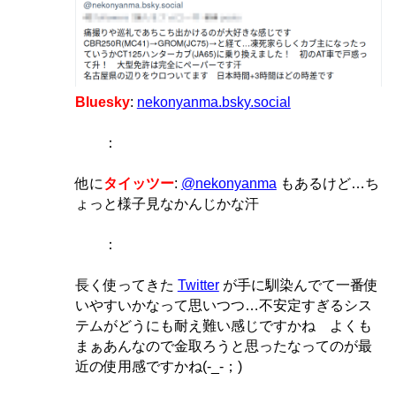
Bluesky
:
nekonyanma.bsky.social
：
他に
タイッツー
:
@nekonyanma
もあるけど…ち
ょっと様子見なかんじかな汗
：
長く使ってきた
Twitter
が手に馴染んでて一番使
いやすいかなって思いつつ…不安定すぎるシス
テムがどうにも耐え難い感じですかね よくも
まぁあんなので金取ろうと思ったなってのが最
近の使用感ですかね(-_-；)