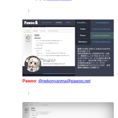
：
Pawoo
:
@nekonyanma@pawoo.net
：