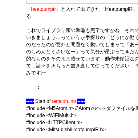
「
heatpumpir
」と入れて出てきた「HeatpumpI
る
これでライブラリ類の準備も完了ですかね それ
いきましょう…っていうか手探りの「どうにか動
のだったのが意外と問題なく動いてしまって「あ
のもめんどくさいなー」って気分が昂ぶってきた
的なものをそのまま載せています 動作未保証な
て…諸々をきちっと書き直して使ってください 
みです汗
：
-----
Start of
remcon.ino
-----
#include <M5Atom.h> // Atom のヘッダファイル
#include <WiFiMulti.h>
#include <HTTPClient.h>
#include <MitsubishiHeatpumpIR.h>