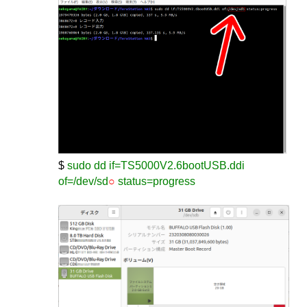
$
sudo dd if=TS5000V2.6bootUSB.ddi
of=/dev/sd
○
status=progress