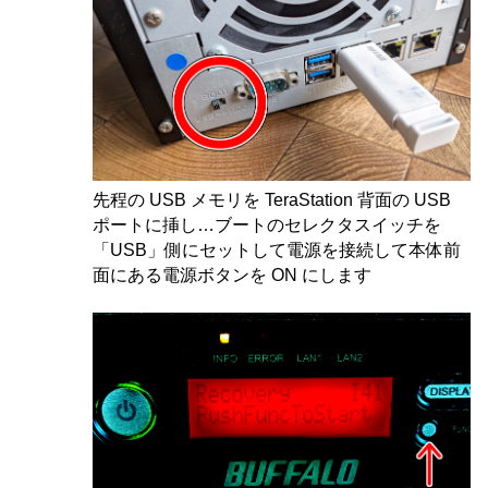
先程の USB メモリを TeraStation 背面の USB
ポートに挿し…ブートのセレクタスイッチを
「USB」側にセットして電源を接続して本体前
面にある電源ボタンを ON にします