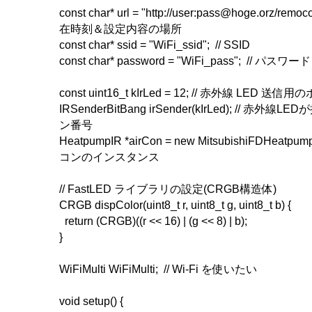
const char* url = "http://user:pass@hoge.orz/remoco
在時刻＆設定内容の場所
const char* ssid = "WiFi_ssid"; // SSID
const char* password = "WiFi_pass"; // パスワード
const uint16_t kIrLed = 12; // 赤外線 LED 送
IRSenderBitBang irSender(kIrLed); // 赤
ン番号
HeatpumpIR *airCon = new MitsubishiFDHeatpu
コンのインスタンス
// FastLED ライブラリの設定(CRGB構造体)
CRGB dispColor(uint8_t r, uint8_t g, uint8_t b) {
return (CRGB)((r << 16) | (g << 8) | b);
}
WiFiMulti WiFiMulti; // Wi-Fi を使いたい
void setup() {