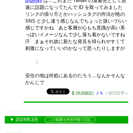
Bluesky
は…これまた Twitter の退避先として急
速に話題になってたんで ID を取ってみました
リンクの張り方とかハッシュタグの作法が他の
SNS と少し違う感じなんでちょっと扱いづらい
感じですかね あと客層が心もち意識が高い系
っぽいイメージなんで少し落ち着かないですね
汗 まぁそれ故に新たな発見を得られやすくて
刺激になっていいのかなって思ったりしますが
：
安住の地は何処にあるのだろう…なんかそんな
かんじで
⌚ (先頭固定)
メモ
＜1072文字＞
2024年3月
この範囲を時系列順で読む