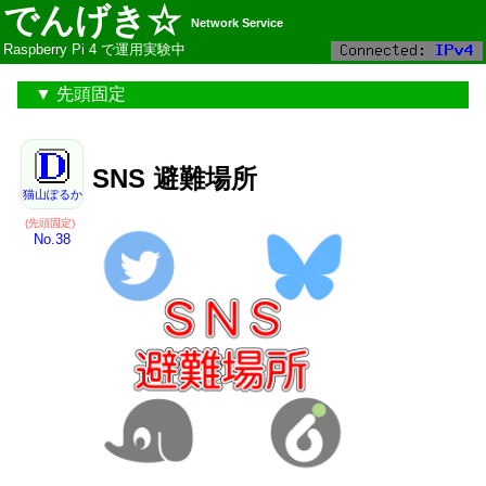
でんげき☆
Network Service
Raspberry Pi 4 で運用実験中
先頭固定
SNS 避難場所
猫山ぽるか
(先頭固定)
No.38