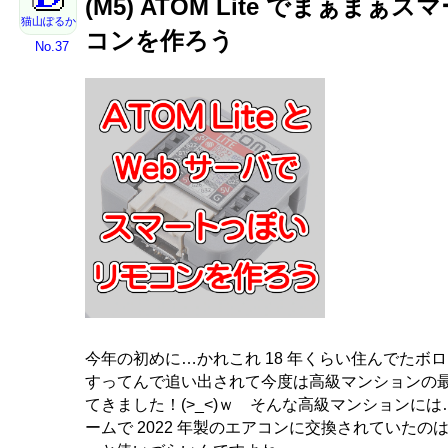
(M5) ATOM Lite でまぁまぁ
猫山ぽるか
コンを作ろう
No.37
今年の初めに…かれこれ 18 年くらい住んでたボ
すってんで追い出されて今度は高級マンションの
てきました！(>_<)ｗ そんな高級マンションに
ームで 2022 年製のエアコンに交換されていたの