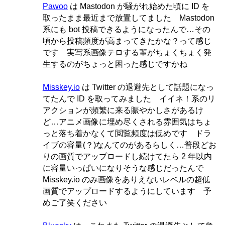
Pawoo
は Mastodon が騒がれ始めた頃に ID を
取ったまま最近まで放置してました Mastodon
系にも bot 投稿できるようになったんで…その
頃から投稿頻度が高まってきたかな？って感じ
です 実写系画像テロする輩がちょくちょく発
生するのがちょっと困った感じですかね
Misskey.io
は Twitter の退避先として話題になっ
てたんで ID を取ってみました イイネ！系のリ
アクションが頻繁に来る賑やかしさがあるけ
ど…アニメ画像に埋め尽くされる雰囲気はちょ
っと落ち着かなくて閲覧頻度は低めです ドラ
イブの容量(？)なんてのがあるらしく…普段どお
りの画質でアップロードし続けてたら 2 年以内
に容量いっぱいになりそうな感じだったんで
Misskey.io のみ画像をありえないレベルの超低
画質でアップロードするようにしています 予
めご了笑ください