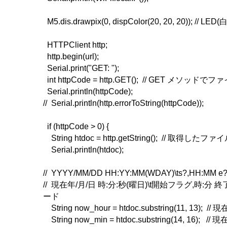
M5.dis.drawpix(0, dispColor(20, 20, 20)); // LED(白
HTTPClient http;
http.begin(url);
Serial.print("GET: ");
int httpCode = http.GET(); // GET メソッド
Serial.println(httpCode);
// Serial.println(http.errorToString(httpCode));
if (httpCode > 0) {
String htdoc = http.getString(); // 取得した
Serial.println(htdoc);
// YYYY/MM/DD HH:YY:MM(WDAY)\ts?,HH:MM e
// 現在年/月/日 時:分:秒(曜日)\t開始フラグ,時:分 
ード
String now_hour = htdoc.substring(11, 13); 
String now_min = htdoc.substring(14, 16); /