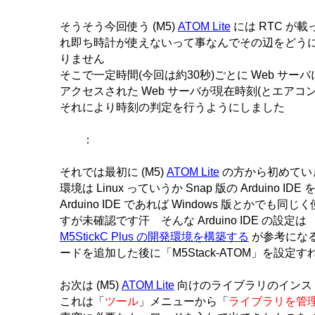
そうそう今回使う (M5)
ATOM Lite
には RTC が
れ即ち時計が使えないって事なんでその辺をどう
りません
そこで一定時間(今回は約30秒)ごとに Web サー
アクセスされた Web サーバが現在時刻(とエアコ
それにより時刻の判定を行うようにしました
：
それでは最初に (M5)
ATOM Lite
の方から初めてい
環境は Linux っていうか Snap 版の Arduino I
Arduino IDE であれば Windows 版とかでも
すが未確認です汗 そんな Arduino IDE の設定は
M5StickC Plus の開発環境を構築する
が参考にな
ードを追加した後に「M5Stack-ATOM」を設定すれ
お次は (M5)
ATOM Lite
向けのライブラリのイン
これは「
ツール
」メニューから「
ライブラリを管