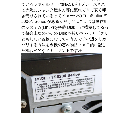
ているファイルサーバ(NAS)がリプレースされ
て大漁にジャンク屋さん等に流れてきて安く叩
き売りされているってイメージの TeraStation™
5000N Series があるんだけど…こいつは動作用
のシステム(Linux)を搭載 Disk 上に構築してるっ
て都合上なのかその Disk を抜いちゃうとピクリ
ともしない置物になっちゃうんでその辺をリカ
バリする方法を今後の忘れ物防止メモ的に記し
た概ね私的なドキュメントです汗