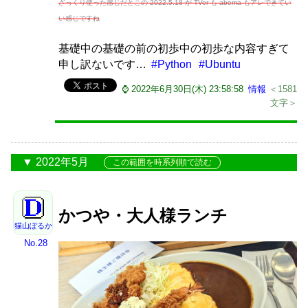
ざっくり使った感じだとこの 2022.5.18 が TVer も abema もアレできてい
い感じですね
基礎中の基礎の前の初歩中の初歩な内容すぎて
申し訳ないです…
#Python
#Ubuntu
⌚ 2022年6月30日(木) 23:58:58
情報
＜1581
文字＞
2022年5月
この範囲を時系列順で読む
かつや・大人様ランチ
猫山ぽるか
No.28