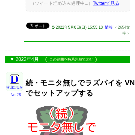
（ツイート埋め込み処理中...）
Twitterで見る
⌚ 2022年5月8日(日) 15:55:18
情報
＜2654文
字＞
2022年4月
この範囲を時系列順で読む
続・モニタ無しでラズパイを VN
猫山ぽるか
でセットアップする
No.26