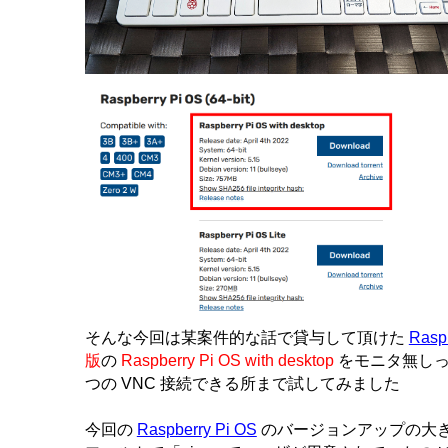
そんな今回は某案件的な話で貸与して頂けた
Raspb
版
の
Raspberry Pi OS with desktop
をモニタ無しっ
つの VNC 接続できる所まで試してみました
今回の
Raspberry Pi OS
のバージョンアップの大