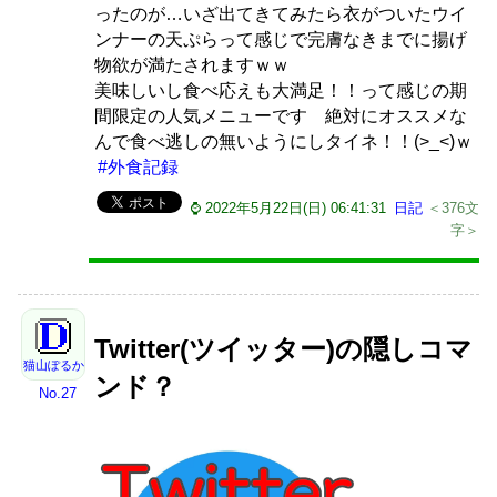
ったのが…いざ出てきてみたら衣がついたウイ
ンナーの天ぷらって感じで完膚なきまでに揚げ
物欲が満たされますｗｗ
美味しいし食べ応えも大満足！！って感じの期
間限定の人気メニューです 絶対にオススメな
んで食べ逃しの無いようにしタイネ！！(>_<)ｗ
#外食記録
⌚ 2022年5月22日(日) 06:41:31
日記
＜376文
字＞
Twitter(ツイッター)の隠しコマ
猫山ぽるか
ンド？
No.27