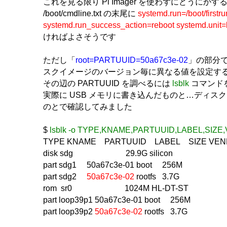
これを見る限り Pi Imager を使わずにどうにか
/boot/cmdline.txt の末尾に
systemd.run=/boot/firstru
systemd.run_success_action=reboot systemd.unit=
ければよさそうです
ただし「
root=PARTUUID=50a67c3e-02
」の部分
スクイメージのバージョン毎に異なる値を設定す
その辺の PARTUUID を調べるには
lsblk
コマンド
実際に USB メモリに書き込んだものと…ディス
のとで確認してみました
$
lsblk -o TYPE,KNAME,PARTUUID,LABEL,SIZ
TYPE KNAME PARTUUID LABEL SIZE VE
disk sdg 29.9G silicon
part sdg1 50a67c3e-01 boot 256M
part sdg2
50a67c3e-02
rootfs 3.7G
rom sr0 1024M HL-DT-ST
part loop39p1 50a67c3e-01 boot 256M
part loop39p2
50a67c3e-02
rootfs 3.7G