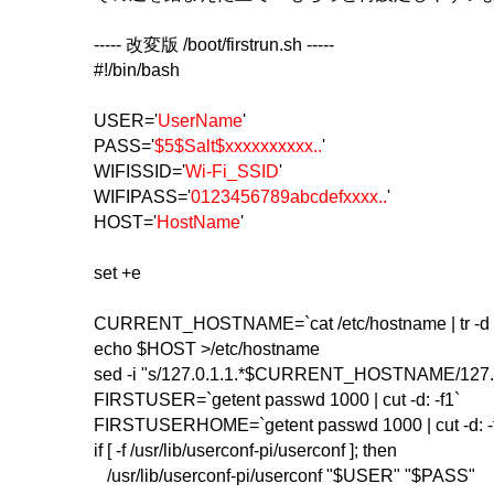
----- 改変版 /boot/firstrun.sh -----
#!/bin/bash
USER='
UserName
'
PASS='
$5$Salt$xxxxxxxxxx..
'
WIFISSID='
Wi-Fi_SSID
'
WIFIPASS='
0123456789abcdefxxxx..
'
HOST='
HostName
'
set +e
CURRENT_HOSTNAME=`cat /etc/hostname | tr -d " \
echo $HOST >/etc/hostname
sed -i "s/127.0.1.1.*$CURRENT_HOSTNAME/127.0.
FIRSTUSER=`getent passwd 1000 | cut -d: -f1`
FIRSTUSERHOME=`getent passwd 1000 | cut -d: -
if [ -f /usr/lib/userconf-pi/userconf ]; then
/usr/lib/userconf-pi/userconf "$USER" "$PASS"