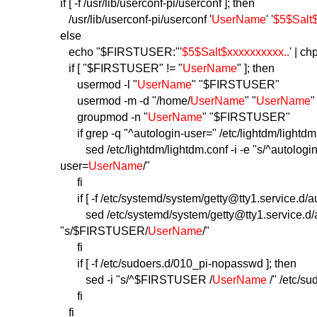
if [ -f /usr/lib/userconf-pi/userconf ]; then
/usr/lib/userconf-pi/userconf '
UserName
' '
$5$Salt$
else
echo "$FIRSTUSER:"'
$5$Salt$xxxxxxxxxx..
' | c
if [ "$FIRSTUSER" != "
UserName
" ]; then
usermod -l "
UserName
" "$FIRSTUSER"
usermod -m -d "/home/
UserName
" "
UserName
"
groupmod -n "
UserName
" "$FIRSTUSER"
if grep -q "^autologin-user=" /etc/lightdm/lightdm.
sed /etc/lightdm/lightdm.conf -i -e "s/^autologin
user=
UserName
/"
fi
if [ -f /etc/systemd/system/getty@tty1.service.d/au
sed /etc/systemd/system/getty@tty1.service.d/aut
"s/$FIRSTUSER/
UserName
/"
fi
if [ -f /etc/sudoers.d/010_pi-nopasswd ]; then
sed -i "s/^$FIRSTUSER /
UserName
/" /etc/s
fi
fi