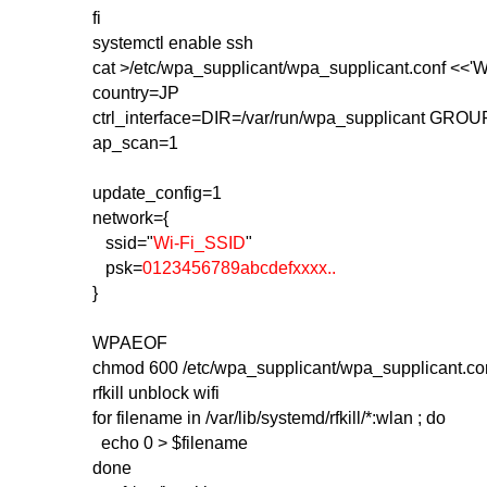
fi
systemctl enable ssh
cat >/etc/wpa_supplicant/wpa_supplicant.conf <<
country=JP
ctrl_interface=DIR=/var/run/wpa_supplicant GRO
ap_scan=1
update_config=1
network={
ssid="
Wi-Fi_SSID
"
psk=
0123456789abcdefxxxx..
}
WPAEOF
chmod 600 /etc/wpa_supplicant/wpa_supplicant.co
rfkill unblock wifi
for filename in /var/lib/systemd/rfkill/*:wlan ; do
echo 0 > $filename
done