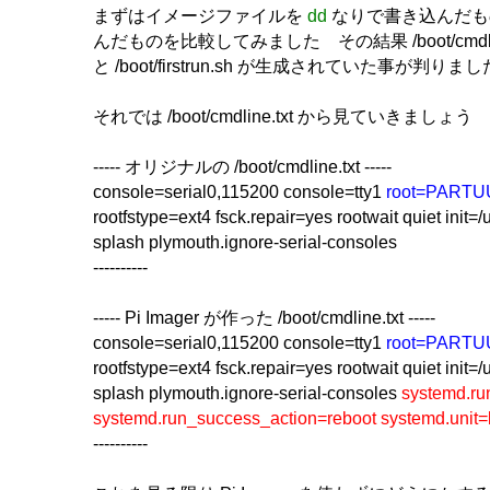
まずはイメージファイルを
dd
なりで書き込んだものと
んだものを比較してみました その結果 /boot/cmdl
と /boot/firstrun.sh が生成されていた事が判りまし
それでは /boot/cmdline.txt から見ていきましょう
----- オリジナルの /boot/cmdline.txt -----
console=serial0,115200 console=tty1
root=PARTU
rootfstype=ext4 fsck.repair=yes rootwait quiet init=/u
splash plymouth.ignore-serial-consoles
----------
----- Pi Imager が作った /boot/cmdline.txt -----
console=serial0,115200 console=tty1
root=PARTU
rootfstype=ext4 fsck.repair=yes rootwait quiet init=/u
splash plymouth.ignore-serial-consoles
systemd.run
systemd.run_success_action=reboot systemd.unit=
----------