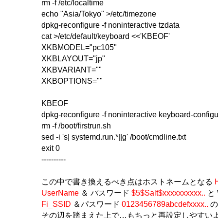
rm -f /etc/localtime
echo "Asia/Tokyo" >/etc/timezone
dpkg-reconfigure -f noninteractive tzdata
cat >/etc/default/keyboard <<'KBEOF'
XKBMODEL="pc105"
XKBLAYOUT="jp"
XKBVARIANT=""
XKBOPTIONS=""
KBEOF
dpkg-reconfigure -f noninteractive keyboard-configu
rm -f /boot/firstrun.sh
sed -i 's| systemd.run.*||g' /boot/cmdline.txt
exit 0
----------
この中で書き換えるべき点はホストネームとなる
UserName
＆ パスワード
$5$Salt$xxxxxxxxxx..
と 
Fi_SSID
＆パスワード
0123456789abcdefxxxx..
の
その辺を踏まえた上で…もちっと再設定しやすい