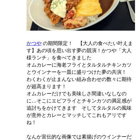
かつや
の期間限定！ 【大人の食べたい叶えま
す】あの頃を思い出す夢の競演！かつや「大人
様ランチ」を食べてきました
オムカレーに海老フライとタルタルチキンカツ
とウインナーを一皿に盛りつけた夢の共演！
わくわくが止まんない組み合わせの数々に期待
が超高まります！
オムカレーだけでも美味しさ間違いなしなの
に…そこにエビフライとチキンカツの満足感が
追討ちをかけてきます そしてタルタルの風味
が意外とカレーとマッチしてこれもアリです
ね！
なんか宣伝的な画像では素揚げのウインナーだ